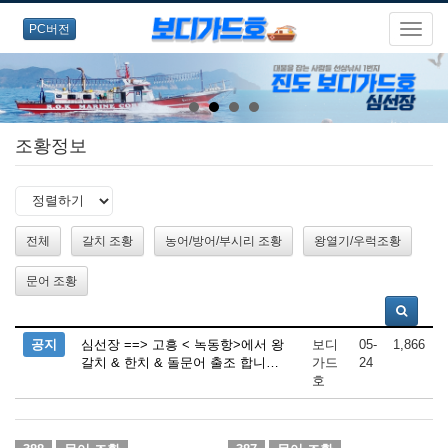
PC버전
조황정보
전체
갈치 조황
농어/방어/부시리 조황
왕열기/우럭조황
문어 조황
공지
심선장 ==> 고흥 < 녹동항>에서 왕
보디
05-
1,866
갈치 & 한치 & 돌문어 출조 합니…
가드
24
호