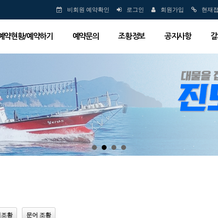
비회원 예약확인
로그인
회원가입
현재
예약현황/예약하기
예약문의
조황정보
공지사항
갈
럭조황
문어 조황