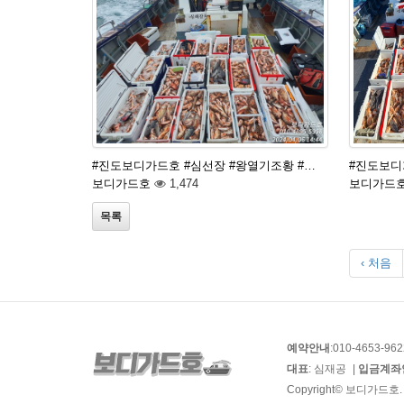
#진도보디가드호 #심선장 #왕열기조황 #…
#진도보디
보디가드호
1,474
보디가드
목록
‹ 처음
예약안내
:010-4653-962
대표
: 심재공
|
입금계좌
Copyright© 보디가드호. Al