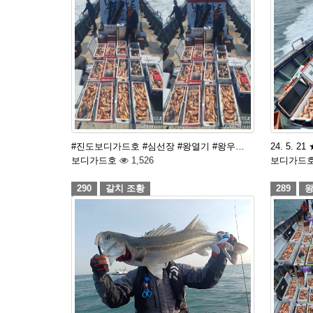
#진도보디가드호 #심선장 #왕열기 #왕우…
24. 5. 2
보디가드호
1,526
보디가드
290
갈치 조황
289
왕