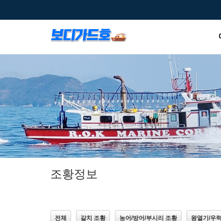
조황정보
전체
갈치 조황
농어/방어/부시리 조황
왕열기/우