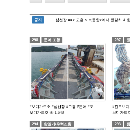
공지
심선장 ==> 고흥 < 녹동항>에서 왕갈치 & 
298
문어 조황
297
왕
#보디가드호 #심선장 #고흥 #문어 #조…
#진도보디
보디가드호
1,648
보디가드
294
왕열기/우럭조황
293
왕