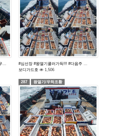
우…
#심선장 #왕열기쿨러가득!!! #다음주 …
보디가드호
1,506
287
왕열기/우럭조황