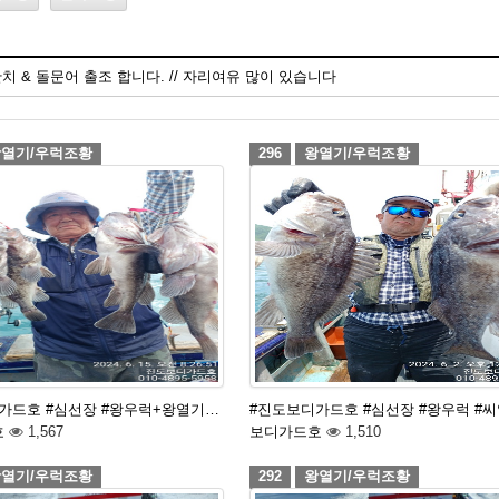
한치 & 돌문어 출조 합니다. // 자리여유 많이 있습니다
열기/우럭조황
296
왕열기/우럭조황
가드호 #심선장 #왕우럭+왕열기…
#진도보디가드호 #심선장 #왕우럭 #
호
1,567
보디가드호
1,510
열기/우럭조황
292
왕열기/우럭조황