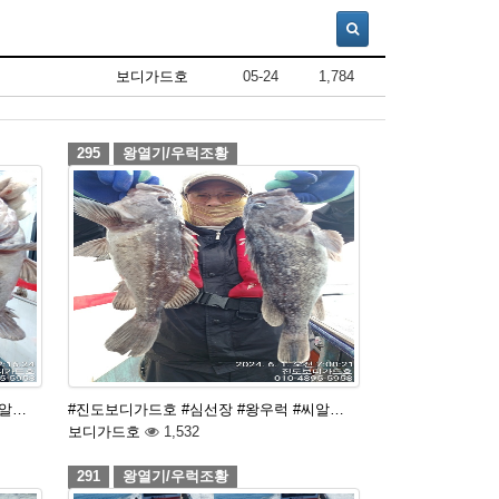
보디가드호
05-24
1,784
295
왕열기/우럭조황
씨알…
#진도보디가드호 #심선장 #왕우럭 #씨알…
보디가드호
1,532
291
왕열기/우럭조황