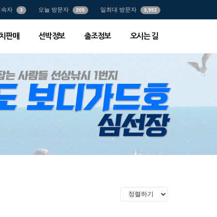
접속자
오늘 방문자
일최대 방문자
3
205
3,992
치판매
선박정보
출조정보
오시는 길