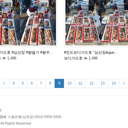
가드호 #심선장 #왕열기 #왕우…
#진도보디가드호 "심선장&quo…
호
1,496
보디가드호
1,496
<
4
5
6
7
8
9
10
11
12
13
14
>
2
안내
: 수협은행(심재공) 0010-5958-5958
l Rights Reserved.