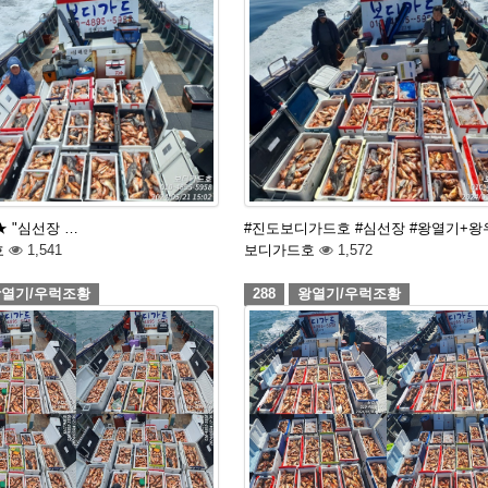
1 ★ "심선장 …
#진도보디가드호 #심선장 #왕열기+왕
호
1,541
보디가드호
1,572
열기/우럭조황
288
왕열기/우럭조황