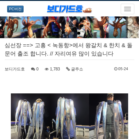
PC버전
심선장 ==> 고흥 < 녹동항>에서 왕갈치 & 한치 & 돌
문어 출조 합니다. // 자리여유 많이 있습니다
보디가드호
0
1,783
글주소
05-24