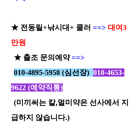
★ 전동릴+낚시대+ 쿨러
==>
대여3
만원
★ 출조 문의예약
==>
010-4895-5958 (심선장)
010-4653-
9622 (예약직통)
(미끼써는 칼,멀미약은
선사에서 지
급하지 않습니다.)