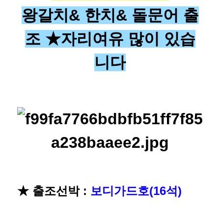
왕갈치& 한치& 돌문어 출
조 ★
자리여유
많이 있습
니다
★ 출조선박 :
보디가드호(16석)