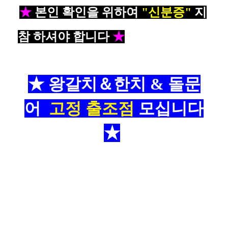
★
본인 확인을 위하여
"신분증"
지
참 하셔야 합니다
★
★ 왕갈치＆한치 & 돌문
어
고정 출조점
모십니다
★