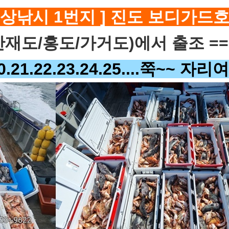
상낚시 1번지 ] 진도 보디가드호
재도/홍도/가거도)에서 출조 ==
.20.21.22.23.24.25....쭉~~