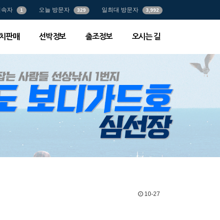
접속자
오늘 방문자
일최대 방문자
1
329
3,992
치판매
선박정보
출조정보
오시는 길
10-27