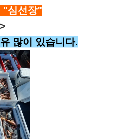
 "심선장"
>
 자리여유 많이 있습니다.