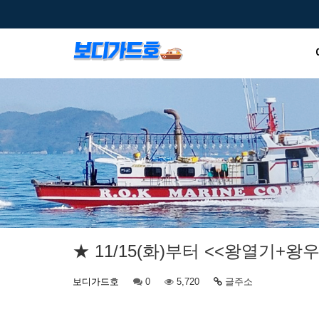
★ 11/15(화)부터 <<왕열기+왕
보디가드호
0
5,720
글주소